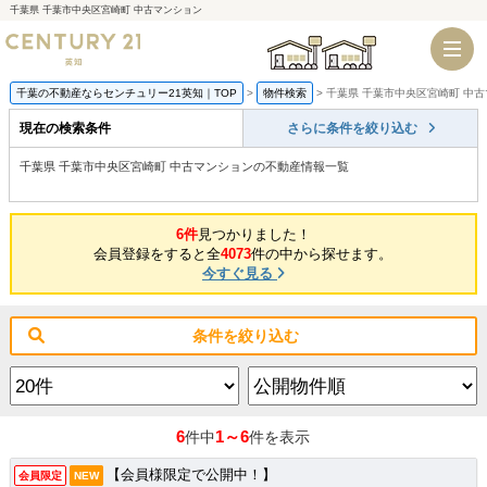
千葉県 千葉市中央区宮崎町 中古マンション
千葉店
船橋店
千葉の不動産ならセンチュリー21英知｜TOP
物件検索
千葉県 千葉市中央区宮崎町 中
現在の検索条件
さらに条件を絞り込む
千葉県 千葉市中央区宮崎町 中古マンションの不動産情報一覧
6件
見つかりました！
会員登録をすると全
4073
件の中から探せます。
今すぐ見る
条件を絞り込む
6
1～6
件中
件を表示
【会員様限定で公開中！】
会員限定
NEW