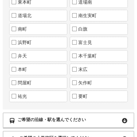
東本町
道場南
道場北
南生実町
南町
白旗
浜野町
富士見
弁天
本千葉町
本町
末広
問屋町
矢作町
祐光
要町
ご希望の沿線・駅を選んでください