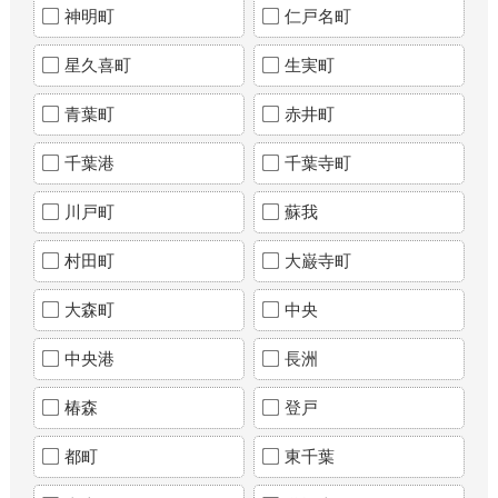
神明町
仁戸名町
星久喜町
生実町
青葉町
赤井町
千葉港
千葉寺町
川戸町
蘇我
村田町
大巌寺町
大森町
中央
中央港
長洲
椿森
登戸
都町
東千葉