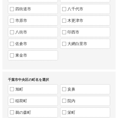
四街道市
八千代市
市原市
木更津市
八街市
印西市
佐倉市
大網白里市
東金市
千葉市中央区の町名を選択
旭町
亥鼻
稲荷町
院内
鵜の森町
栄町