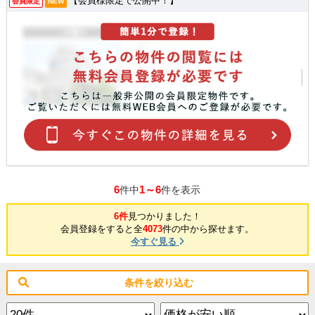
【会員様限定で公開中！】
会員限定
NEW
6
1～6
件中
件を表示
6件
見つかりました！
会員登録をすると全
4073
件の中から探せます。
今すぐ見る
条件を絞り込む