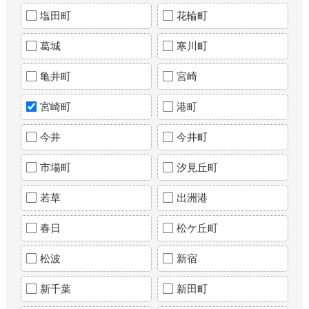
塩田町
花輪町
葛城
寒川町
亀井町
宮崎
宮崎町
港町
今井
今井町
市場町
汐見丘町
若草
出洲港
春日
松ケ丘町
松波
新宿
新千葉
新田町