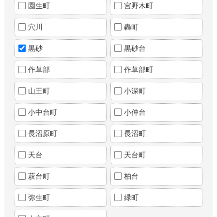
園生町
宮野木町
穴川
轟町
黒砂
黒砂台
作草部
作草部町
山王町
小深町
小中台町
小仲台
長沼原町
長沼町
天台
天台町
萩台町
柏台
弥生町
緑町