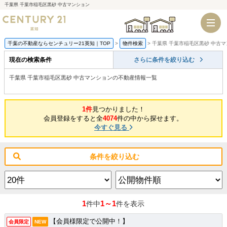
千葉県 千葉市稲毛区黒砂 中古マンション
千葉店
船橋店
千葉の不動産ならセンチュリー21英知｜TOP
物件検索
千葉県 千葉市稲毛区黒砂 中古
現在の検索条件
さらに条件を絞り込む
千葉県 千葉市稲毛区黒砂 中古マンションの不動産情報一覧
1件
見つかりました！
会員登録をすると全
4074
件の中から探せます。
今すぐ見る
条件を絞り込む
1
1～1
件中
件を表示
【会員様限定で公開中！】
会員限定
NEW