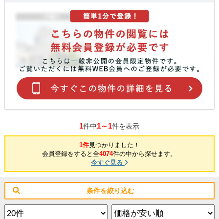
1
1～1
件中
件を表示
1件
見つかりました！
会員登録をすると全
4074
件の中から探せます。
今すぐ見る
条件を絞り込む