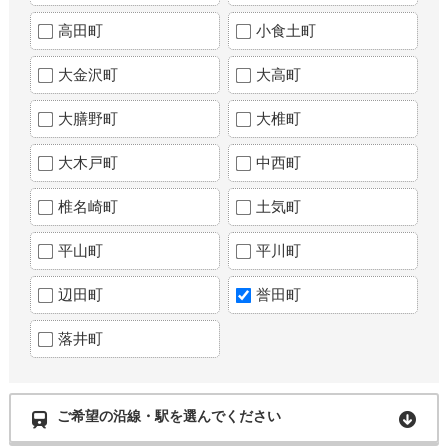
高田町
小食土町
大金沢町
大高町
大膳野町
大椎町
大木戸町
中西町
椎名崎町
土気町
平山町
平川町
辺田町
誉田町
落井町
ご希望の沿線・駅を選んでください