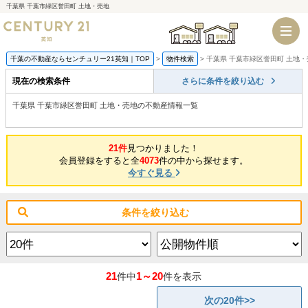
千葉県 千葉市緑区誉田町 土地・売地
千葉店
船橋店
千葉の不動産ならセンチュリー21英知｜TOP
物件検索
千葉県 千葉市緑区誉田町 土地
現在の検索条件
さらに条件を絞り込む
千葉県 千葉市緑区誉田町 土地・売地の不動産情報一覧
21件
見つかりました！
会員登録をすると全
4073
件の中から探せます。
今すぐ見る
条件を絞り込む
21
1～20
件中
件を表示
次の20件>>