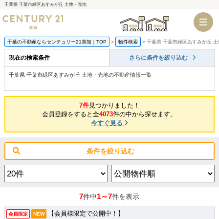
千葉県 千葉市緑区あすみが丘 土地・売地
千葉店
船橋店
千葉の不動産ならセンチュリー21英知｜TOP
物件検索
千葉県 千葉市緑区あすみが丘 
現在の検索条件
さらに条件を絞り込む
千葉県 千葉市緑区あすみが丘 土地・売地の不動産情報一覧
7件
見つかりました！
会員登録をすると全
4073
件の中から探せます。
今すぐ見る
条件を絞り込む
7
1～7
件中
件を表示
【会員様限定で公開中！】
会員限定
NEW