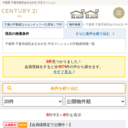
千葉県 千葉市緑区あすみが丘 中古マンション
千葉店
船橋店
千葉の不動産ならセンチュリー21英知｜TOP
物件検索
千葉県 千葉市緑区あすみが丘 
現在の検索条件
さらに条件を絞り込む
千葉県 千葉市緑区あすみが丘 中古マンションの不動産情報一覧
8件
見つかりました！
会員登録をすると全
4074
件の中から探せます。
今すぐ見る
条件を絞り込む
8
1～8
件中
件を表示
【会員様限定で公開中！】
会員限定
NEW