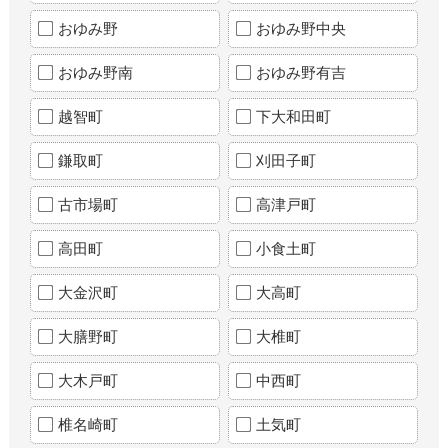
おゆみ野
おゆみ野中央
おゆみ野南
おゆみ野有吉
越智町
下大和田町
鎌取町
刈田子町
古市場町
高津戸町
高田町
小食土町
大金沢町
大高町
大膳野町
大椎町
大木戸町
中西町
椎名崎町
土気町