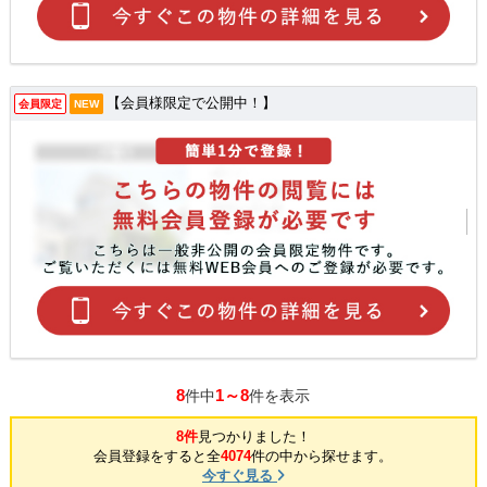
【会員様限定で公開中！】
会員限定
NEW
8
1～8
件中
件を表示
8件
見つかりました！
会員登録をすると全
4074
件の中から探せます。
今すぐ見る