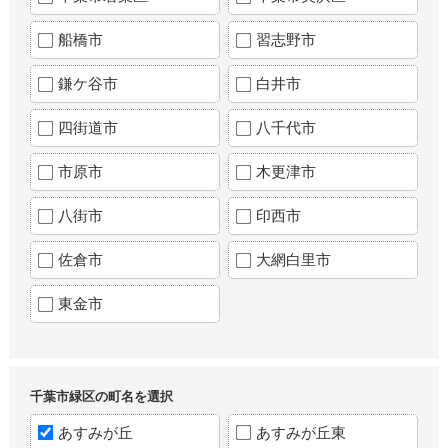
船橋市
習志野市
鎌ケ谷市
白井市
四街道市
八千代市
市原市
木更津市
八街市
印西市
佐倉市
大網白里市
東金市
千葉市緑区の町名を選択
あすみが丘
あすみが丘東