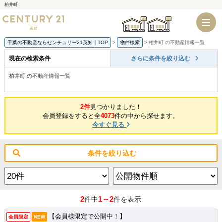
柏井町
千葉店
船橋店
千葉の不動産ならセンチュリー21英知｜TOP
物件検索
柏井町 の不動産情報一覧
現在の検索条件
さらに条件を絞り込む
柏井町 の不動産情報一覧
2件
見つかりました！
会員登録をすると全
4073
件の中から探せます。
今すぐ見る
条件を絞り込む
2
1～2
件中
件を表示
【会員様限定で公開中！】
会員限定
NEW