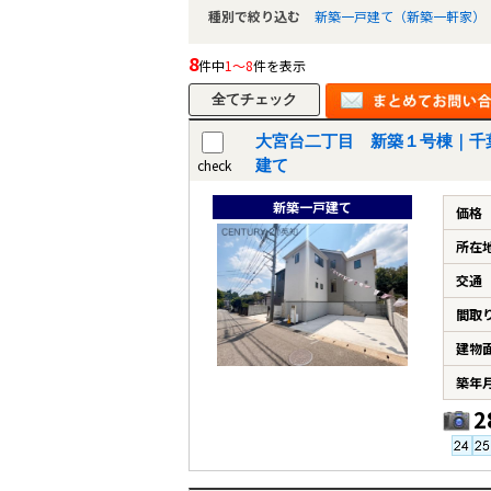
種別で絞り込む
新築一戸建て（新築一軒家）
8
件中
1～8
件を表示
大宮台二丁目 新築１号棟｜千
check
建て
新築一戸建て
価格
所在
交通
間取
建物
築年
2