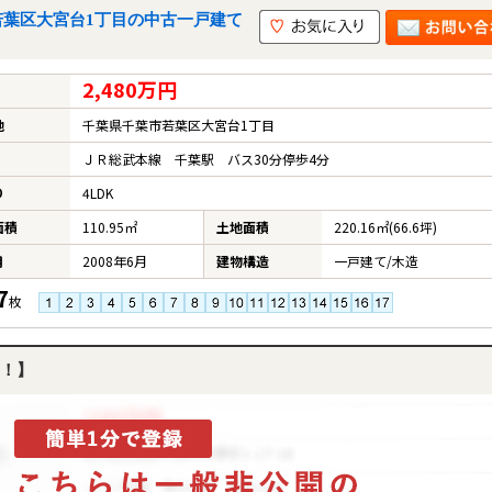
若葉区大宮台1丁目の中古一戸建て
2,480万円
地
千葉県千葉市若葉区大宮台1丁目
ＪＲ総武本線 千葉駅 バス30分停歩4分
り
4LDK
面積
110.95㎡
土地面積
220.16㎡(66.6坪)
月
2008年6月
建物構造
一戸建て/木造
7
枚
！】