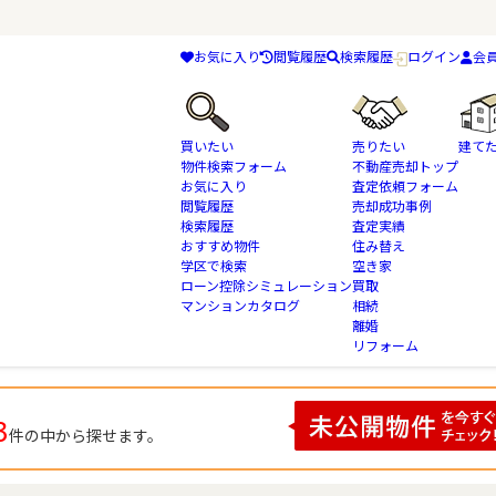
お気に入り
閲覧履歴
検索履歴
ログイン
会
買いたい
売りたい
建て
物件検索フォーム
不動産売却トップ
お気に入り
査定依頼フォーム
閲覧履歴
売却成功事例
検索履歴
査定実績
物件検索
大宮台 の不動産情報一覧
おすすめ物件
住み替え
学区で検索
空き家
ローン控除シミュレーション
買取
マンションカタログ
相続
離婚
リフォーム
3
件の中から探せます。