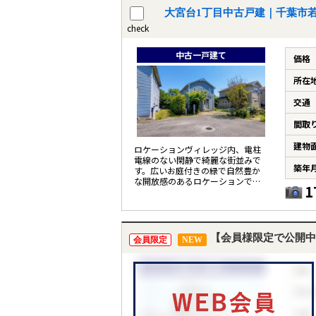
大宮台1丁目中古戸建｜千葉市
check
中古一戸建て
価格
所在
交通
間取
建物
ロケーションヴィレッジ内、電柱
電線のない閑静で綺麗な街並みで
築年
す。広いお庭付きの緑で自然豊か
な開放感のあるロケーションで
1
す！
【会員様限定で公開中
会員限定
NEW