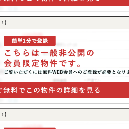
！】
！】