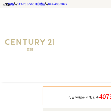
千葉店
043-285-5651
船橋店
047-498-9022
大宮台
千葉の不動産ならセンチュリー21英知｜TOP
大宮台 の検索結果一覧
407
会員登録をすると全