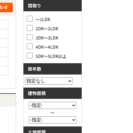
間取り
～1LDK
2DK～2LDK
3DK～3LDK
4DK～4LDK
5DK～5LDK以上
築年数
建物面積
～
土地面積