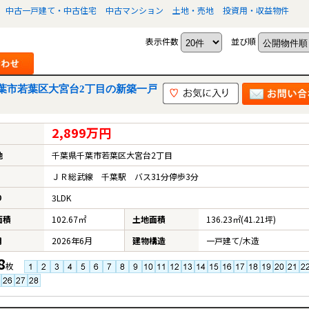
中古一戸建て・中古住宅
中古マンション
土地・売地
投資用・収益物件
表示件数
並び順
葉市若葉区大宮台2丁目の新築一戸
2,899万円
地
千葉県千葉市若葉区大宮台2丁目
ＪＲ総武線 千葉駅 バス31分停歩3分
り
3LDK
面積
102.67㎡
土地面積
136.23㎡(41.21坪)
月
2026年6月
建物構造
一戸建て/木造
8
枚