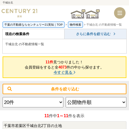
千城台北
千葉店
船橋店
千葉の不動産ならセンチュリー21英知｜TOP
物件検索
千城台北 の不動産情報一覧
現在の検索条件
さらに条件を絞り込む
千城台北 の不動産情報一覧
11件
見つかりました！
会員登録をすると全
4073
件の中から探せます。
今すぐ見る
条件を絞り込む
11
1～11
件中
件を表示
千葉市若葉区千城台北2丁目の土地