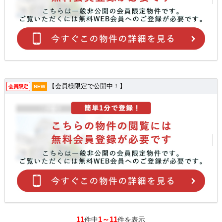
【会員様限定で公開中！】
会員限定
NEW
11
1～11
件中
件を表示