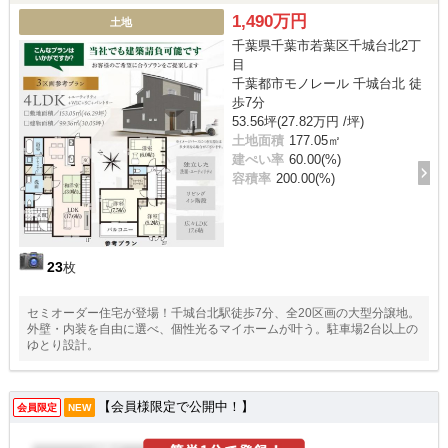
1,490万円
土地
千葉県千葉市若葉区千城台北2丁
目
千葉都市モノレール 千城台北 徒
歩7分
53.56坪(27.82万円 /坪)
土地面積
177.05㎡
建ぺい率
60.00(%)
容積率
200.00(%)
23
枚
セミオーダー住宅が登場！千城台北駅徒歩7分、全20区画の大型分譲地。
外壁・内装を自由に選べ、個性光るマイホームが叶う。駐車場2台以上の
ゆとり設計。
【会員様限定で公開中！】
会員限定
NEW