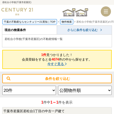
若松台小学校(千葉市若葉区)
千葉店
船橋店
千葉の不動産ならセンチュリー21英知｜TOP
物件検索
若松台小学校(千葉市若葉区)の
現在の検索条件
さらに条件を絞り込む
若松台小学校(千葉市若葉区)の不動産情報一覧
1件
見つかりました！
会員登録をすると全
4074
件の中から探せます。
今すぐ見る
条件を絞り込む
1
1～1
件中
件を表示
千葉市若葉区若松台1丁目の中古一戸建て