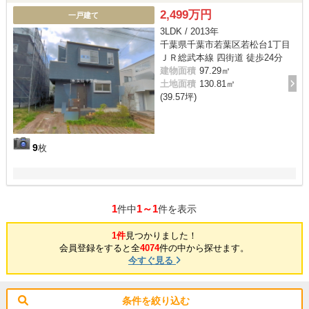
2,499万円
一戸建て
3LDK / 2013年
千葉県千葉市若葉区若松台1丁目
ＪＲ総武本線 四街道 徒歩24分
建物面積
97.29㎡
土地面積
130.81㎡
(39.57坪)
9
枚
1
1～1
件中
件を表示
1件
見つかりました！
会員登録をすると全
4074
件の中から探せます。
今すぐ見る
条件を絞り込む