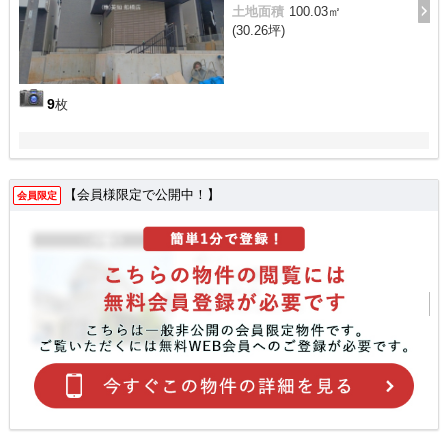
土地面積
100.03㎡
(30.26坪)
9
枚
【会員様限定で公開中！】
会員限定