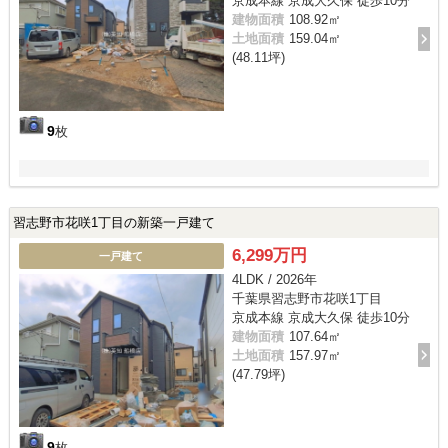
京成本線 京成大久保 徒歩10分
建物面積
108.92㎡
土地面積
159.04㎡
(48.11坪)
9
枚
習志野市花咲1丁目の新築一戸建て
6,299万円
一戸建て
4LDK / 2026年
千葉県習志野市花咲1丁目
京成本線 京成大久保 徒歩10分
建物面積
107.64㎡
土地面積
157.97㎡
(47.79坪)
9
枚