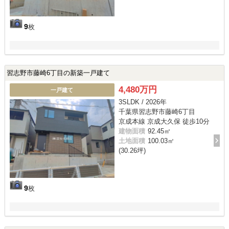
9
枚
習志野市藤崎6丁目の新築一戸建て
4,480万円
一戸建て
3SLDK / 2026年
千葉県習志野市藤崎6丁目
京成本線 京成大久保 徒歩10分
建物面積
92.45㎡
土地面積
100.03㎡
(30.26坪)
9
枚