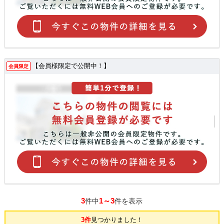
【会員様限定で公開中！】
会員限定
3
1～3
件中
件を表示
3件
見つかりました！