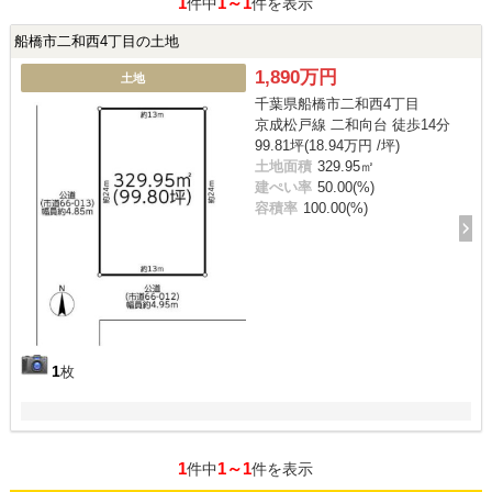
1
1～1
件中
件を表示
船橋市二和西4丁目の土地
1,890万円
土地
千葉県船橋市二和西4丁目
京成松戸線 二和向台 徒歩14分
99.81坪(18.94万円 /坪)
土地面積
329.95㎡
建ぺい率
50.00(%)
容積率
100.00(%)
1
枚
1
1～1
件中
件を表示