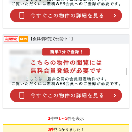
【会員様限定で公開中！】
会員限定
NEW
3
1～3
件中
件を表示
3件
見つかりました！