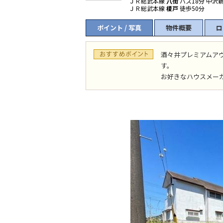
ＪＲ総武本線
八街
バス18分 中沢新
ＪＲ総武本線
榎戸
徒歩50分
ポイント / 写真
物件概要
ロ
酒々井プレミアムア
す。
お好きなハウスメー