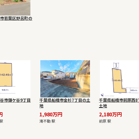
市若葉区野呂町の
谷市鎌ケ谷9丁目
千葉県船橋市金杉7丁目の土
千葉県船橋市前原西8
地
土地
円
1,980万円
2,180万円
駅
滝不動 駅
前原 駅