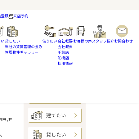
員登録
来店予約
たい
貸したい
借りたい
会社概要
お客様の声
スタッフ紹介
お問合わせ
当社の賃貸管理の強み
会社概要
管理物件ギャラリー
千葉店
船橋店
採用情報
買いたい
売りたい
建てたい
9万円 /坪
貸したい
%