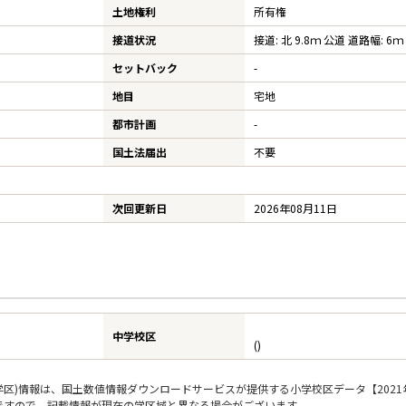
土地権利
所有権
接道状況
接道: 北 9.8ｍ 公道 道路幅: 6ｍ
セットバック
-
地目
宅地
都市計画
-
国土法届出
不要
次回更新日
2026年08月11日
中学校区
()
区)情報は、国土数値情報ダウンロードサービスが提供する小学校区データ【2021
のですので、記載情報が現在の学区域と異なる場合がございます。