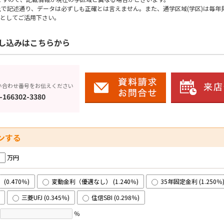
上で記述通り、データは必ずしも正確とは言えません。また、通学区域(学区)は毎年
としてご活用下さい。
し込みはこちらから
い合わせ番号をお伝えください
-166302-3380
ンする
万円
0.470％)
変動金利（優遇なし） (1.240％)
35年固定金利 (1.250％
三菱UFJ (0.345％)
住信SBI (0.298％)
％