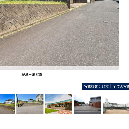
現地土地写真 -
写真枚数：12枚
全ての写