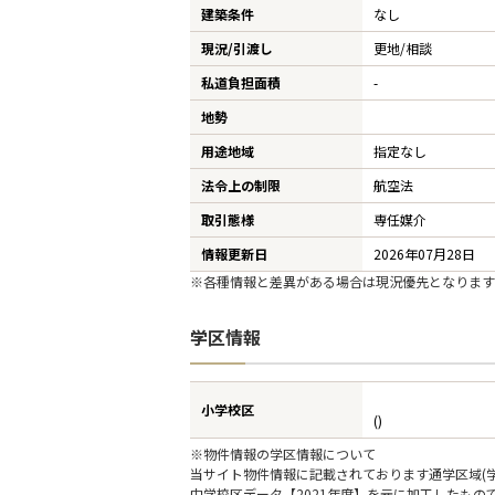
建築条件
なし
現況/引渡し
更地/相談
私道負担面積
-
地勢
用途地域
指定なし
法令上の制限
航空法
取引態様
専任媒介
情報更新日
2026年07月28日
※各種情報と差異がある場合は現況優先となります
学区情報
小学校区
()
※物件情報の学区情報について
当サイト物件情報に記載されております通学区域(学
中学校区データ【2021年度】を元に加工したも