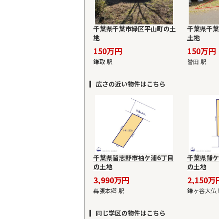
千葉県千葉市緑区平山町の土
千葉県千葉
地
土地
150万円
150万円
鎌取 駅
誉田 駅
広さの近い物件はこちら
千葉県習志野市袖ケ浦6丁目
千葉県鎌ケ
の土地
の土地
3,990万円
2,150万
幕張本郷 駅
鎌ヶ谷大仏 
同じ学区の物件はこちら