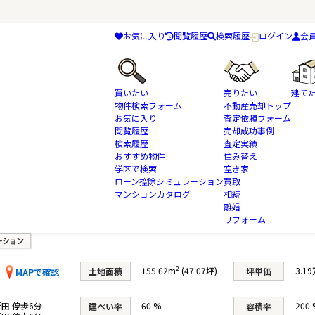
お気に入り
閲覧履歴
検索履歴
ログイン
会
買いたい
売りたい
建て
物件検索フォーム
不動産売却トップ
お気に入り
査定依頼フォーム
閲覧履歴
売却成功事例
検索履歴
査定実績
物件検索
土地・売地
八街市
おすすめ物件
京成本線
八街は 建築条件なし土地
住み替え
学区で検索
空き家
ローン控除シミュレーション
買取
地
マンションカタログ
相続
離婚
リフォーム
155.62m² (47.07坪)
3.1
土地面積
坪単価
MAPで確認
田 停歩6分
60 %
200 
建ぺい率
容積率