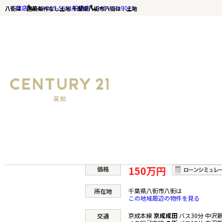
千葉店
043-285-5651
船橋店
047-498-9022
八街は 建築条件なし土地 千葉県八街市八街は｜土地
千葉の不動産ならセンチュリー21英知｜TOP
八街は 建築条件なし土
土地
150万円
価格
千葉県八街市八街は
所在地
この地域周辺の物件を見る
京成本線
京成成田
バス30分 中沢新
交通