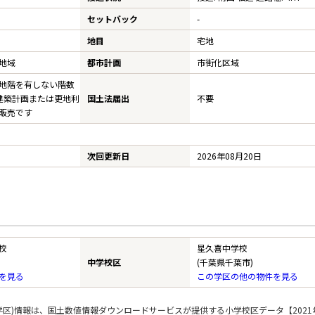
セットバック
-
地目
宅地
地域
都市計画
市街化区域
地階を有しない階数
建築計画または更地利
国土法届出
不要
販売です
次回更新日
2026年08月20日
校
星久喜中学校
中学校区
(千葉県千葉市)
を見る
この学区の他の物件を見る
区)情報は、国土数値情報ダウンロードサービスが提供する小学校区データ【2021