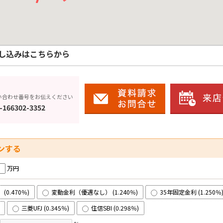
し込みはこちらから
い合わせ番号をお伝えください
-166302-3352
ンする
万円
0.470％)
変動金利（優遇なし） (1.240％)
35年固定金利 (1.250％
三菱UFJ (0.345％)
住信SBI (0.298％)