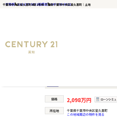
千葉店
043-285-5651
船橋店
047-498-9022
千葉市中央区星久喜町8期 1号棟 千葉県千葉市中央区星久喜町｜土地
千葉の不動産ならセンチュリー21英知｜TOP
千葉市中央区星久喜町8期 1号棟
千葉市中央区星久喜町8期
土地
2,098万円
価格
千葉県千葉市中央区星久喜町
所在地
この地域周辺の物件を見る