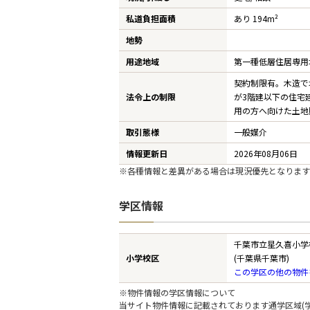
私道負担面積
あり 194m²
地勢
用途地域
第一種低層住居専用
契約制限有。木造で
法令上の制限
が3階建以下の住宅
用の方へ向けた土地
取引態様
一般媒介
情報更新日
2026年08月06日
※各種情報と差異がある場合は現況優先となります
学区情報
千葉市立星久喜小学
小学校区
(千葉県千葉市)
この学区の他の物件
※物件情報の学区情報について
当サイト物件情報に記載されております通学区域(学