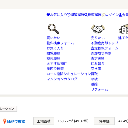
お気に入り
閲覧履歴
検索履歴
ログイン
会
買いたい
売りたい
建て
物件検索フォーム
不動産売却トップ
お気に入り
査定依頼フォーム
閲覧履歴
売却成功事例
検索履歴
査定実績
物件検索
土地・売地
千葉市中央区
おすすめ物件
京成千原線
住み替え
学区で検索
空き家
ローン控除シミュレーション
買取
マンションカタログ
相続
離婚
リフォーム
 1号棟
163.22m² (49.37坪)
42.4
土地面積
坪単価
MAPで確認