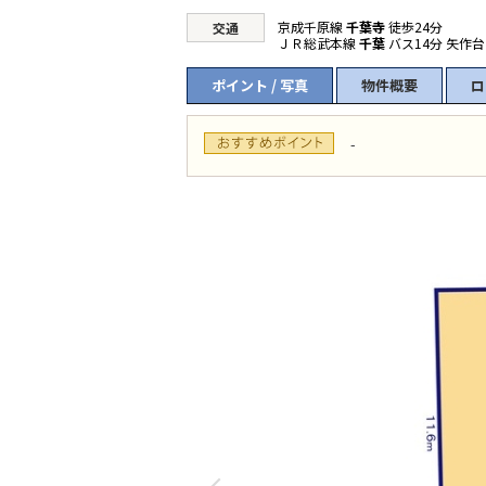
京成千原線
千葉寺
徒歩24分
交通
ＪＲ総武本線
千葉
バス14分 矢作台
ポイント / 写真
物件概要
ロ
-