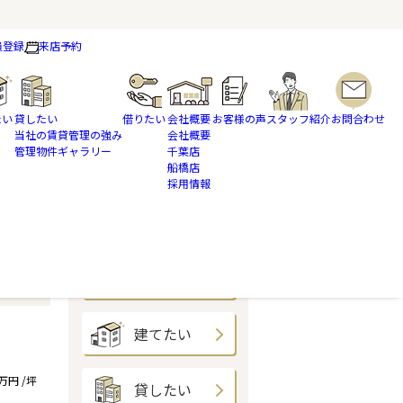
員登録
来店予約
たい
貸したい
借りたい
会社概要
お客様の声
スタッフ紹介
お問合わせ
当社の賃貸管理の強み
会社概要
管理物件ギャラリー
千葉店
船橋店
採用情報
買いたい
売りたい
建てたい
9万円 /坪
貸したい