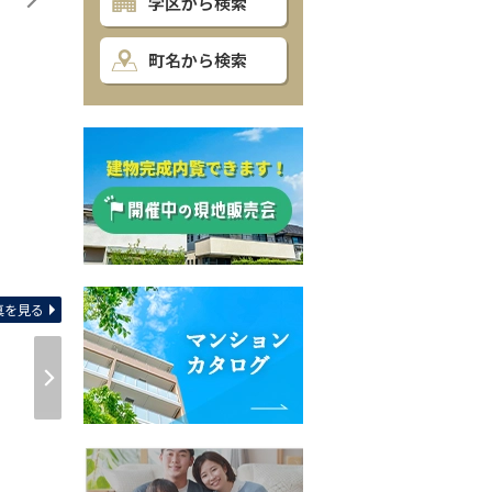
学区から検索
町名から検索
周辺環境 【小学校】千葉
真を見る