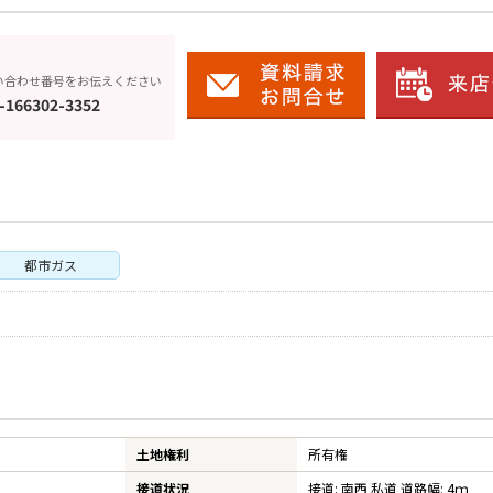
い合わせ番号をお伝えください
-166302-3352
都市ガス
土地権利
所有権
接道状況
接道: 南西 私道 道路幅: 4ｍ