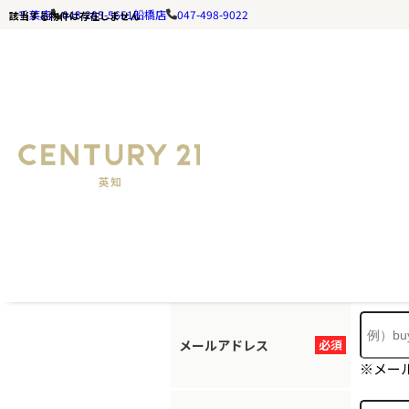
千葉店
043-285-5651
船橋店
047-498-9022
該当する物件は存在しません
お探しの
ホームページ
お手数ですが
メールアドレス
必須
※メー