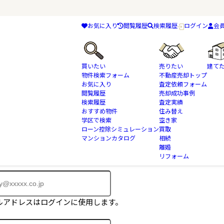
お気に入り
閲覧履歴
検索履歴
ログイン
会
買いたい
売りたい
建て
物件検索フォーム
不動産売却トップ
お気に入り
査定依頼フォーム
閲覧履歴
売却成功事例
検索履歴
査定実績
おすすめ物件
住み替え
物件はご成約済みとなっております。
学区で検索
空き家
に掲載されていない物件も多数ございます。
ローン控除シミュレーション
買取
マンションカタログ
相続
、会員登録フォームよりお問合せ下さい。
離婚
リフォーム
ルアドレスはログインに使用します。