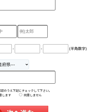
-
-
(半角数字)
確認のうえ下記にチェックして下さい。
意します
同意しません