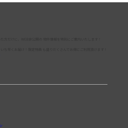
た方だけに、WEB非公開の 物件情報を特別にご案内いたします！
をいち早くお届け！限定特典 も盛りだくさんでお得にご利用頂けます！
録
ン