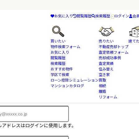
お気に入り
閲覧履歴
検索履歴
ログイン
会
買いたい
売りたい
建て
物件検索フォーム
不動産売却トップ
お気に入り
査定依頼フォーム
閲覧履歴
売却成功事例
検索履歴
査定実績
おすすめ物件
住み替え
物件はご成約済みとなっております。
学区で検索
空き家
に掲載されていない物件も多数ございます。
ローン控除シミュレーション
買取
マンションカタログ
相続
、会員登録フォームよりお問合せ下さい。
離婚
リフォーム
ルアドレスはログインに使用します。