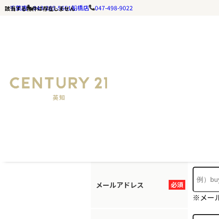
千葉店
043-285-5651
船橋店
047-498-9022
該当する物件は存在しません
お探しの
ホームページ
お手数ですが
メールアドレス
必須
※メー