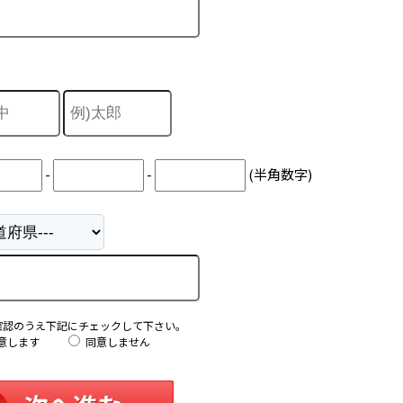
-
-
(半角数字)
確認のうえ下記にチェックして下さい。
意します
同意しません