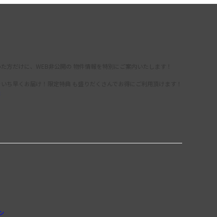
た方だけに、WEB非公開の 物件情報を特別にご案内いたします！
をいち早くお届け！限定特典 も盛りだくさんでお得にご利用頂けます！
録
ン