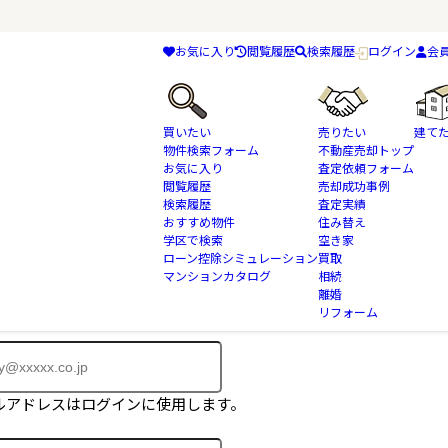
お気に入り
閲覧履歴
検索履歴
ログイン
会
買いたい
売りたい
建て
物件検索フォーム
不動産売却トップ
お気に入り
査定依頼フォーム
閲覧履歴
売却成功事例
検索履歴
査定実績
おすすめ物件
住み替え
物件はご成約済みとなっております。
学区で検索
空き家
に掲載されていない物件も多数ございます。
ローン控除シミュレーション
買取
マンションカタログ
相続
、会員登録フォームよりお問合せ下さい。
離婚
リフォーム
ルアドレスはログインに使用します。