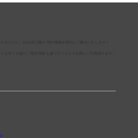
た方だけに、WEB非公開の 物件情報を特別にご案内いたします！
をいち早くお届け！限定特典 も盛りだくさんでお得にご利用頂けます！
録
ン