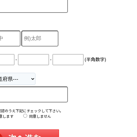
-
-
(半角数字)
確認のうえ下記にチェックして下さい。
意します
同意しません