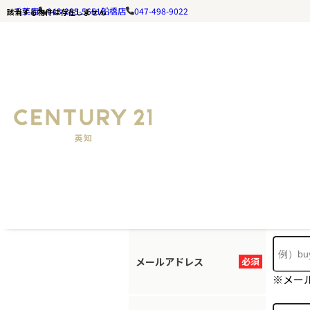
千葉店
043-285-5651
船橋店
047-498-9022
該当する物件は存在しません
お探しの
ホームページ
お手数ですが
メールアドレス
必須
※メー