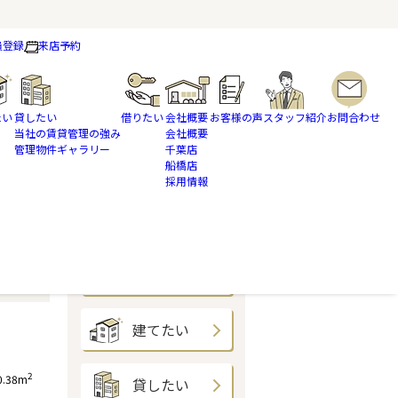
員登録
来店予約
たい
貸したい
借りたい
会社概要
お客様の声
スタッフ紹介
お問合わせ
当社の賃貸管理の強み
会社概要
管理物件ギャラリー
千葉店
船橋店
採用情報
買いたい
売りたい
建てたい
2
0.38m
貸したい