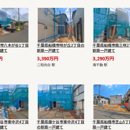
市八木が谷1丁目
千葉県船橋市咲が丘2丁目の
千葉県船橋市南三咲2
建て
新築一戸建て
新築一戸建て
円
3,390万円
3,290万円
二和向台 駅
滝不動 駅
谷市東中沢4丁目
千葉県鎌ケ谷市東中沢4丁目
千葉県船橋市芝山5丁
建て
の新築一戸建て
築一戸建て