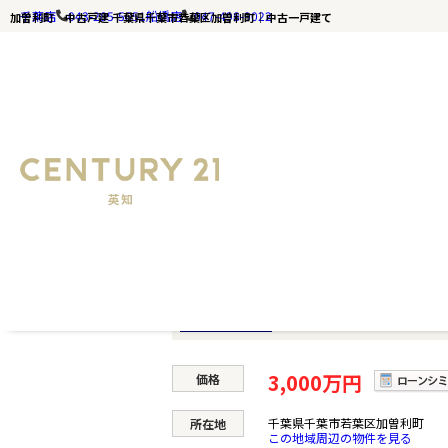
千葉店
043-285-5651
船橋店
047-498-9022
加曽利町 中古戸建 千葉県千葉市若葉区加曽利町｜中古一戸建て
千葉の不動産ならセンチュリー21英知｜TOP
加曽利町 中古戸建
加曽利町 中古戸
中古一戸建て
3,000万円
価格
千葉県千葉市若葉区加曽利町
所在地
この地域周辺の物件を見る