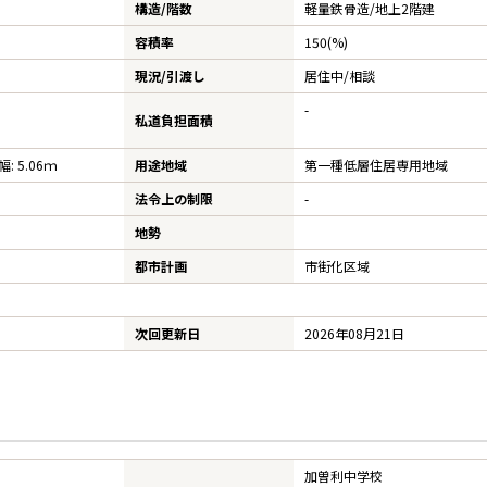
構造/階数
軽量鉄骨造/
地上2階建
容積率
150(%)
現況/引渡し
居住中/相談
-
私道負担面積
: 5.06ｍ
用途地域
第一種低層住居専用地域
法令上の制限
-
地勢
都市計画
市街化区域
次回更新日
2026年08月21日
加曽利中学校