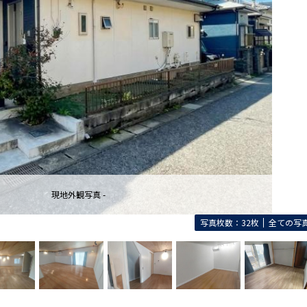
現地外観写真 -
写真枚数：32枚
全ての写