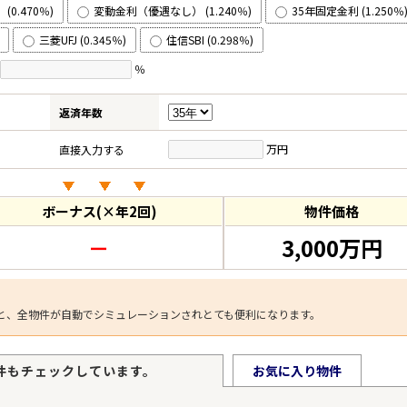
0.470％)
変動金利（優遇なし） (1.240％)
35年固定金利 (1.250％
三菱UFJ (0.345％)
住信SBI (0.298％)
％
返済年数
万円
直接入力する
ボーナス(×年2回)
物件価格
－
3,000万円
と、全物件が自動でシミュレーションされとても便利になります。
件もチェックしています。
お気に入り物件