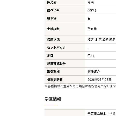
採光面
南西
建ぺい率
60(%)
駐車場
有
土地権利
所有権
接道状況
接道: 北東 公道 道路幅
セットバック
-
地目
宅地
建築確認番号
取引態様
専任媒介
情報更新日
2026年08月07日
※各種情報と差異がある場合は現況優先となります
学区情報
千葉市立桜木小学校