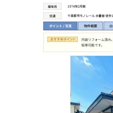
1974年2月築
築年月
千葉都市モノレール
小倉台
徒歩1
交通
ポイント / 写真
物件概要
ロ
内装リフォーム済み。
駐車可能です。