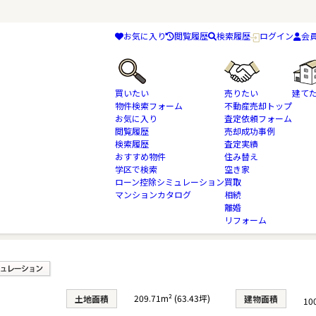
お気に入り
閲覧履歴
検索履歴
ログイン
会
買いたい
売りたい
建て
物件検索フォーム
不動産売却トップ
お気に入り
査定依頼フォーム
閲覧履歴
売却成功事例
検索履歴
査定実績
物件検索
中古一戸建て・中古住宅
おすすめ物件
千葉市若葉区
住み替え
千葉都市モノレール
学区で検索
空き家
ローン控除シミュレーション
買取
マンションカタログ
相続
離婚
リフォーム
建
209.71m² (63.43坪)
土地面積
建物面積
10