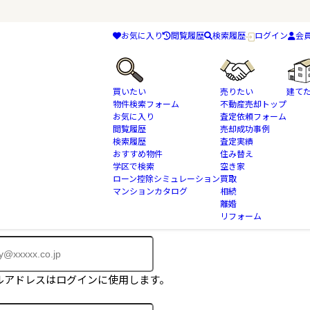
お気に入り
閲覧履歴
検索履歴
ログイン
会
買いたい
売りたい
建て
物件検索フォーム
不動産売却トップ
お気に入り
査定依頼フォーム
閲覧履歴
売却成功事例
検索履歴
査定実績
おすすめ物件
住み替え
物件はご成約済みとなっております。
学区で検索
空き家
に掲載されていない物件も多数ございます。
ローン控除シミュレーション
買取
マンションカタログ
相続
、会員登録フォームよりお問合せ下さい。
離婚
リフォーム
ルアドレスはログインに使用します。