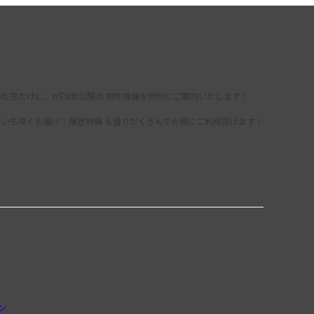
た方だけに、WEB非公開の 物件情報を特別にご案内いたします！
をいち早くお届け！限定特典 も盛りだくさんでお得にご利用頂けます！
録
ン