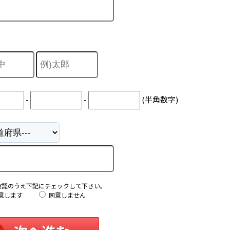
-
-
(半角数字)
確認のうえ下記にチェックして下さい。
意します
同意しません