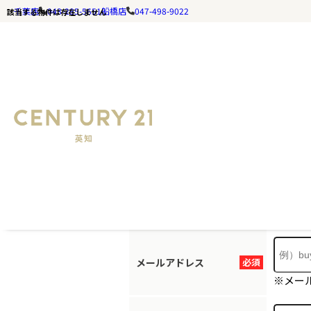
千葉店
043-285-5651
船橋店
047-498-9022
該当する物件は存在しません
お探しの
ホームページ
お手数ですが
メールアドレス
必須
※メー