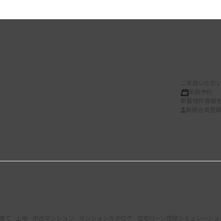
ご来店いただい
来店予約
新着物件情報
新規会員登
建て
土地
中古マンション
マンションカタログ
住宅ローン控除シミュレーショ