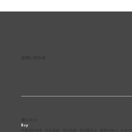
お問い合わせ
買いたい
売買物件検索
町名検索
学区検索
現地販売会
新築戸建て
中古戸