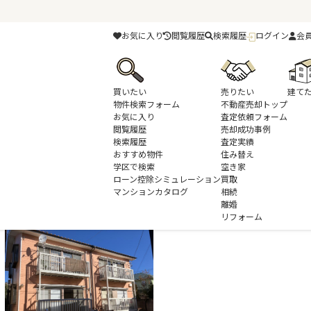
お気に入り
閲覧履歴
検索履歴
ログイン
会
買いたい
売りたい
建て
物件検索フォーム
不動産売却トップ
お気に入り
査定依頼フォーム
閲覧履歴
売却成功事例
検索履歴
査定実績
お部屋探し・賃貸管理
管理物件ギャラリー
おすすめ物件
住み替え
学区で検索
空き家
ローン控除シミュレーション
買取
マンションカタログ
相続
離婚
リフォーム