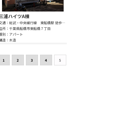
三浦ハイツA棟
交通：総武・中央緩行線 東船橋駅 徒歩11分
住所：千葉県船橋市東船橋７丁目
種別：アパート
構造：木造
1
2
3
4
5