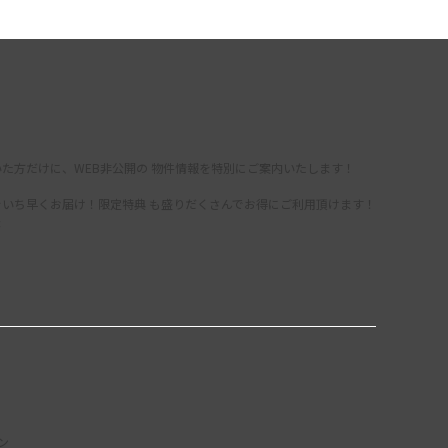
た方だけに、WEB非公開の 物件情報を特別にご案内いたします！
をいち早くお届け！限定特典 も盛りだくさんでお得にご利用頂けます！
録
ン