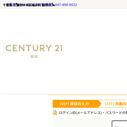
千葉店
043-285-5651
船橋店
047-498-9022
千葉県 千葉市中央区亀井町 都市ガス
千葉の不動産ならセンチュリー21英知｜TOP
お探しの
お手数です
ログインID(メールアドレス)・パスワードの