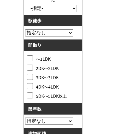
～
駅徒歩
間取り
～1LDK
2DK～2LDK
3DK～3LDK
4DK～4LDK
5DK～5LDK以上
築年数
建物面積