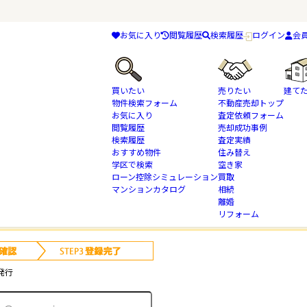
お気に入り
閲覧履歴
検索履歴
ログイン
会
買いたい
売りたい
建て
物件検索フォーム
不動産売却トップ
お気に入り
査定依頼フォーム
閲覧履歴
売却成功事例
検索履歴
査定実績
物件検索
千葉県 千葉市中央区亀井町 都市ガス の不動産情報一覧
おすすめ物件
住み替え
学区で検索
空き家
ローン控除シミュレーション
買取
条件では物件が見つかりませんでした。
マンションカタログ
相続
離婚
リフォーム
が、下記フォームよりお問合せ下さい。
発行