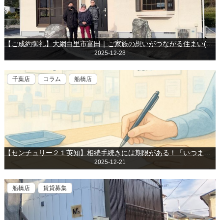
【ご成約御礼】大網白里市富田｜ご家族の想いがつながる住まい(センチュリー21英知 船橋店）
2025-12-28
千葉店
コラム
船橋店
【センチュリー２１英知】相続手続きには期限がある！「いつまでに何を？」時系列で徹底解説！
2025-12-21
船橋店
賃貸募集