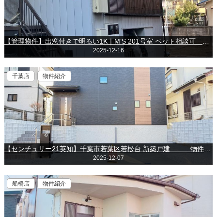
【管理物件】出窓付きで明るい1K｜M’S 201号室 ペット相談可 入居者募集中！
2025-12-16
千葉店
物件紹介
【センチュリー21英知】千葉市若葉区若松台 新築戸建 物件紹介
2025-12-07
船橋店
物件紹介