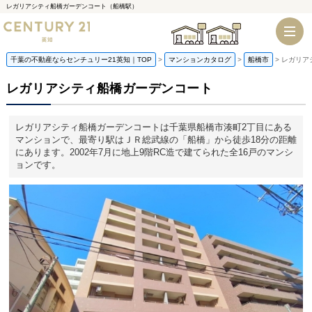
レガリアシティ船橋ガーデンコート（船橋駅）
千葉店
船橋店
千葉の不動産ならセンチュリー21英知｜TOP
マンションカタログ
船橋市
レガリア
レガリアシティ船橋ガーデンコート
レガリアシティ船橋ガーデンコートは千葉県船橋市湊町2丁目にある
マンションで、最寄り駅はＪＲ総武線の「船橋」から徒歩18分の距離
にあります。2002年7月に地上9階RC造で建てられた全16戸のマンシ
ョンです。