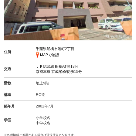
千葉県船橋市湊町
2丁目
住所
MAPで確認
ＪＲ総武線
船橋
/徒歩18分
交通
京成本線
京成船橋
/徒歩15分
階数
地上9階
構造
RC造
築年月
2002年7月
小学校名:
学区
中学校名:
※各種情報と差異がある場合は現況優先となります。