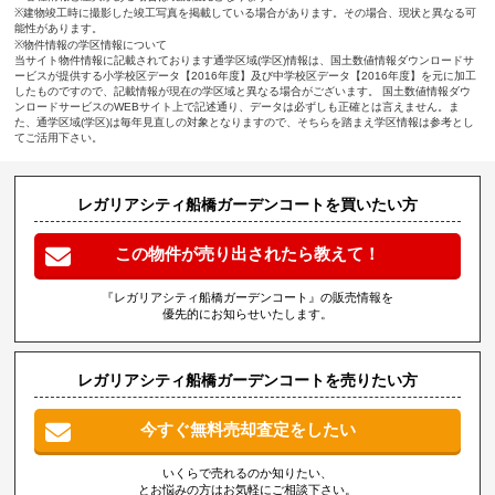
※建物竣工時に撮影した竣工写真を掲載している場合があります。その場合、現状と異なる可
能性があります。
※物件情報の学区情報について
当サイト物件情報に記載されております通学区域(学区)情報は、国土数値情報ダウンロードサ
ービスが提供する小学校区データ【2016年度】及び中学校区データ【2016年度】を元に加工
したものですので、記載情報が現在の学区域と異なる場合がございます。 国土数値情報ダウ
ンロードサービスのWEBサイト上で記述通り、データは必ずしも正確とは言えません。ま
た、通学区域(学区)は毎年見直しの対象となりますので、そちらを踏まえ学区情報は参考とし
てご活用下さい。
レガリアシティ船橋ガーデンコートを買いたい方
この物件が売り出されたら教えて！
『レガリアシティ船橋ガーデンコート』の販売情報を
優先的にお知らせいたします。
レガリアシティ船橋ガーデンコートを売りたい方
今すぐ無料売却査定をしたい
いくらで売れるのか知りたい、
とお悩みの方はお気軽にご相談下さい。